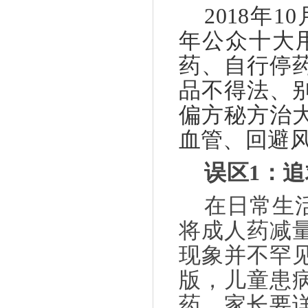
2018
年
10
年公众十大
药、自行停
品不得法、
偏方秘方治
血管、回避
误区
1
：追
在日常生
将成人药减
现象并不罕
版，儿童患
药，家长要