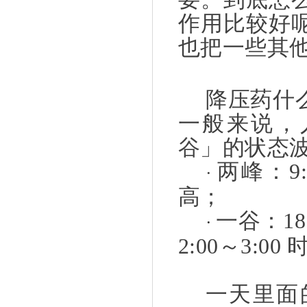
作用比较好
也把一些其
降压药什
一般来说，
谷」
的状态
两峰：
9
·
高；
一谷：
18
·
2:00
～
3:00
一天里面